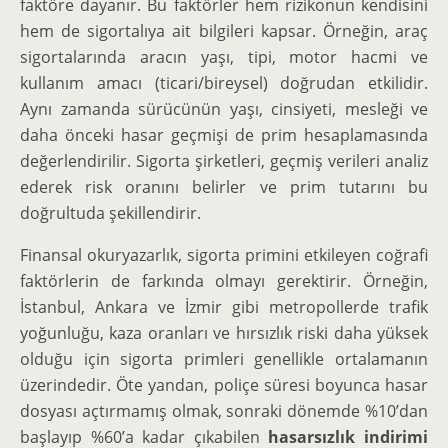
faktöre dayanır. Bu faktörler hem rizikonun kendisini
hem de sigortalıya ait bilgileri kapsar. Örneğin, araç
sigortalarında aracın yaşı, tipi, motor hacmi ve
kullanım amacı (ticari/bireysel) doğrudan etkilidir.
Aynı zamanda sürücünün yaşı, cinsiyeti, mesleği ve
daha önceki hasar geçmişi de prim hesaplamasında
değerlendirilir. Sigorta şirketleri, geçmiş verileri analiz
ederek risk oranını belirler ve prim tutarını bu
doğrultuda şekillendirir.
Finansal okuryazarlık, sigorta primini etkileyen coğrafi
faktörlerin de farkında olmayı gerektirir. Örneğin,
İstanbul, Ankara ve İzmir gibi metropollerde trafik
yoğunluğu, kaza oranları ve hırsızlık riski daha yüksek
olduğu için sigorta primleri genellikle ortalamanın
üzerindedir. Öte yandan, poliçe süresi boyunca hasar
dosyası açtırmamış olmak, sonraki dönemde %10’dan
başlayıp %60’a kadar çıkabilen
hasarsızlık indirimi