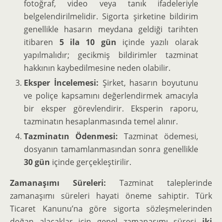
fotoğraf, video veya tanık ifadeleriyle
belgelendirilmelidir. Sigorta şirketine bildirim
genellikle hasarın meydana geldiği tarihten
itibaren
5 ila 10 gün
içinde yazılı olarak
yapılmalıdır; gecikmiş bildirimler tazminat
hakkının kaybedilmesine neden olabilir.
Eksper İncelemesi:
Şirket, hasarın boyutunu
ve poliçe kapsamını değerlendirmek amacıyla
bir eksper görevlendirir. Eksperin raporu,
tazminatın hesaplanmasında temel alınır.
Tazminatın Ödenmesi:
Tazminat ödemesi,
dosyanın tamamlanmasından sonra genellikle
30 gün
içinde gerçekleştirilir.
Zamanaşımı Süreleri:
Tazminat taleplerinde
zamanaşımı süreleri hayati öneme sahiptir. Türk
Ticaret Kanunu’na göre sigorta sözleşmelerinden
doğan alacaklar için genel zamanaşımı süresi
iki