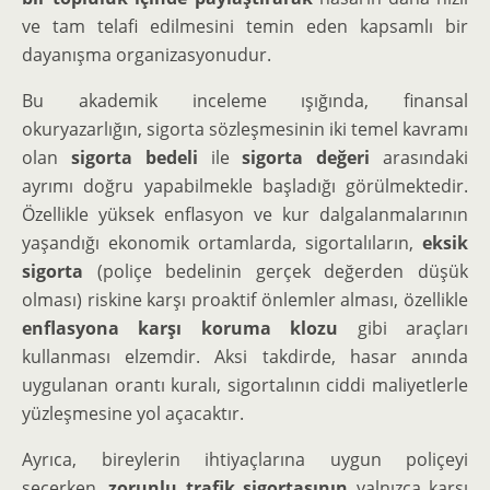
ve tam telafi edilmesini temin eden kapsamlı bir
dayanışma organizasyonudur.
Bu akademik inceleme ışığında, finansal
okuryazarlığın, sigorta sözleşmesinin iki temel kavramı
olan
sigorta bedeli
ile
sigorta değeri
arasındaki
ayrımı doğru yapabilmekle başladığı görülmektedir.
Özellikle yüksek enflasyon ve kur dalgalanmalarının
yaşandığı ekonomik ortamlarda, sigortalıların,
eksik
sigorta
(poliçe bedelinin gerçek değerden düşük
olması) riskine karşı proaktif önlemler alması, özellikle
enflasyona karşı koruma klozu
gibi araçları
kullanması elzemdir. Aksi takdirde, hasar anında
uygulanan orantı kuralı, sigortalının ciddi maliyetlerle
yüzleşmesine yol açacaktır.
Ayrıca, bireylerin ihtiyaçlarına uygun poliçeyi
seçerken,
zorunlu trafik sigortasının
yalnızca karşı