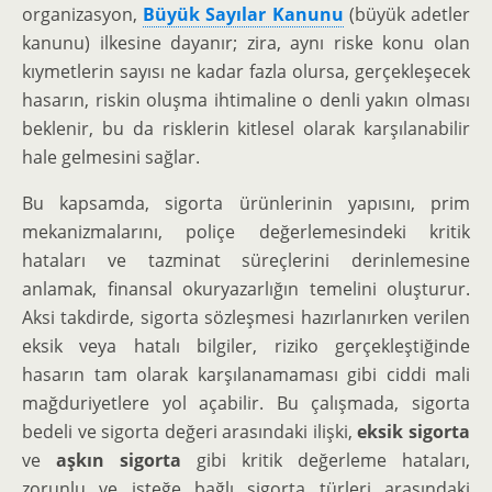
organizasyon,
Büyük Sayılar Kanunu
(büyük adetler
kanunu) ilkesine dayanır; zira, aynı riske konu olan
kıymetlerin sayısı ne kadar fazla olursa, gerçekleşecek
hasarın, riskin oluşma ihtimaline o denli yakın olması
beklenir, bu da risklerin kitlesel olarak karşılanabilir
hale gelmesini sağlar.
Bu kapsamda, sigorta ürünlerinin yapısını, prim
mekanizmalarını, poliçe değerlemesindeki kritik
hataları ve tazminat süreçlerini derinlemesine
anlamak, finansal okuryazarlığın temelini oluşturur.
Aksi takdirde, sigorta sözleşmesi hazırlanırken verilen
eksik veya hatalı bilgiler, riziko gerçekleştiğinde
hasarın tam olarak karşılanamaması gibi ciddi mali
mağduriyetlere yol açabilir. Bu çalışmada, sigorta
bedeli ve sigorta değeri arasındaki ilişki,
eksik sigorta
ve
aşkın sigorta
gibi kritik değerleme hataları,
zorunlu ve isteğe bağlı sigorta türleri arasındaki