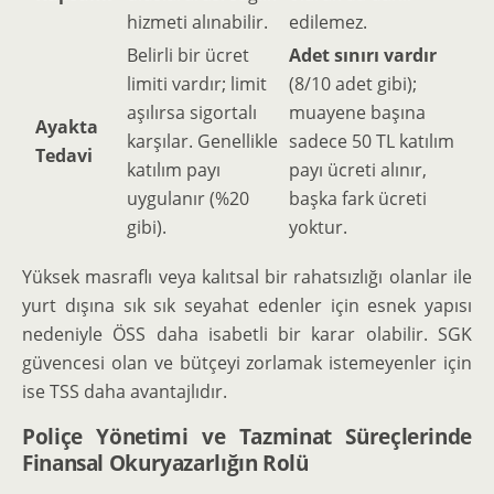
hizmeti alınabilir.
edilemez.
Belirli bir ücret
Adet sınırı vardır
limiti vardır; limit
(8/10 adet gibi);
aşılırsa sigortalı
muayene başına
Ayakta
karşılar. Genellikle
sadece 50 TL katılım
Tedavi
katılım payı
payı ücreti alınır,
uygulanır (%20
başka fark ücreti
gibi).
yoktur.
Yüksek masraflı veya kalıtsal bir rahatsızlığı olanlar ile
yurt dışına sık sık seyahat edenler için esnek yapısı
nedeniyle ÖSS daha isabetli bir karar olabilir. SGK
güvencesi olan ve bütçeyi zorlamak istemeyenler için
ise TSS daha avantajlıdır.
Poliçe Yönetimi ve Tazminat Süreçlerinde
Finansal Okuryazarlığın Rolü