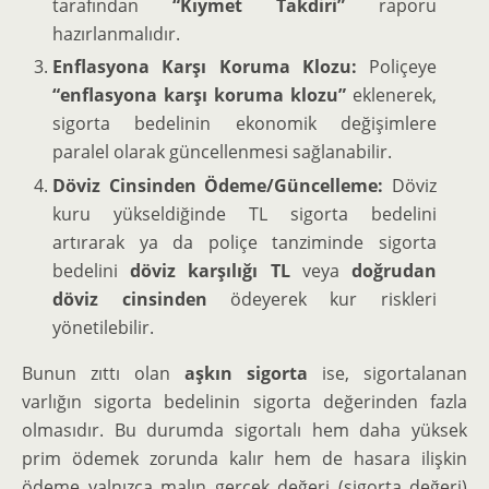
tarafından
“Kıymet Takdiri”
raporu
hazırlanmalıdır.
Enflasyona Karşı Koruma Klozu:
Poliçeye
“enflasyona karşı koruma klozu”
eklenerek,
sigorta bedelinin ekonomik değişimlere
paralel olarak güncellenmesi sağlanabilir.
Döviz Cinsinden Ödeme/Güncelleme:
Döviz
kuru yükseldiğinde TL sigorta bedelini
artırarak ya da poliçe tanziminde sigorta
bedelini
döviz karşılığı TL
veya
doğrudan
döviz cinsinden
ödeyerek kur riskleri
yönetilebilir.
Bunun zıttı olan
aşkın sigorta
ise, sigortalanan
varlığın sigorta bedelinin sigorta değerinden fazla
olmasıdır. Bu durumda sigortalı hem daha yüksek
prim ödemek zorunda kalır hem de hasara ilişkin
ödeme yalnızca malın gerçek değeri (sigorta değeri)