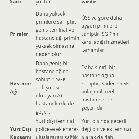
Şartı
yoktur.
vardır
.
Daha yüksek
ÖSS’ye göre daha
primlere sahiptir;
uygun primlere
geniş teminat ve
Primler
sahiptir; SGK’nın
hastane ağı primin
karşıladığı hizmetleri
yüksek olmasına
tamamlar.
neden olur.
Daha geniş bir
Daha sınırlı bir
hastane ağına
hastane ağına
sahiptir, SGK
Hastane
sahiptir, sadece SGK
anlaşması
Ağı
anlaşmalı özel
olmayan A+
hastanelerde
hastanelerde de
geçerlidir.
geçer.
Yurt dışı teminatı
Yurt dışında geçerli
Yurt Dışı
poliçeye eklenerek
değildir ve ek teminat
Kapsamı
uluslararası sağlık
olarak da dahil