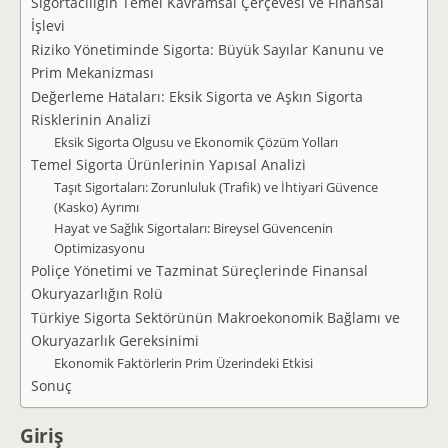
Sigortacılığın Temel Kavramsal Çerçevesi ve Finansal
İşlevi
Riziko Yönetiminde Sigorta: Büyük Sayılar Kanunu ve
Prim Mekanizması
Değerleme Hataları: Eksik Sigorta ve Aşkın Sigorta
Risklerinin Analizi
Eksik Sigorta Olgusu ve Ekonomik Çözüm Yolları
Temel Sigorta Ürünlerinin Yapısal Analizi
Taşıt Sigortaları: Zorunluluk (Trafik) ve İhtiyari Güvence
(Kasko) Ayrımı
Hayat ve Sağlık Sigortaları: Bireysel Güvencenin
Optimizasyonu
Poliçe Yönetimi ve Tazminat Süreçlerinde Finansal
Okuryazarlığın Rolü
Türkiye Sigorta Sektörünün Makroekonomik Bağlamı ve
Okuryazarlık Gereksinimi
Ekonomik Faktörlerin Prim Üzerindeki Etkisi
Sonuç
Giriş